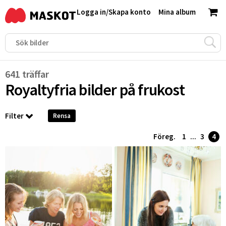
Logga in
/
Skapa konto
Mina album
641 träffar
Royaltyfria bilder på
frukost
Filter
Rensa
Föreg.
1
...
3
4