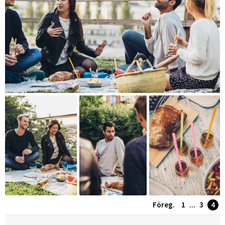
Föreg.
1
...
3
4