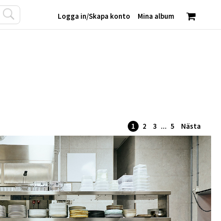
Logga in
/
Skapa konto
Mina album
1
2
3
...
5
Nästa