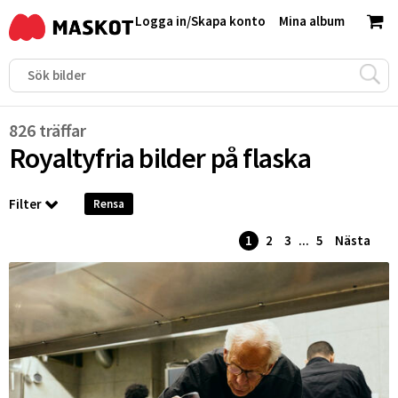
Logga in
/
Skapa konto
Mina album
826 träffar
Royaltyfria bilder på
flaska
Filter
Rensa
1
2
3
...
5
Nästa