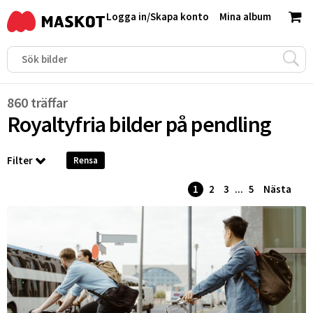
Logga in
/
Skapa konto
Mina album
860 träffar
Royaltyfria bilder på
pendling
Filter
Rensa
1
2
3
...
5
Nästa