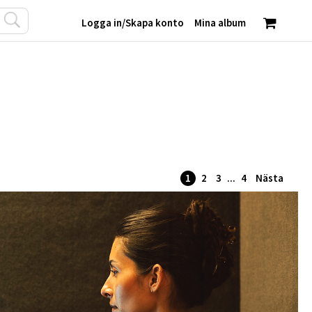
Logga in
/
Skapa konto
Mina album
1
2
3
...
4
Nästa