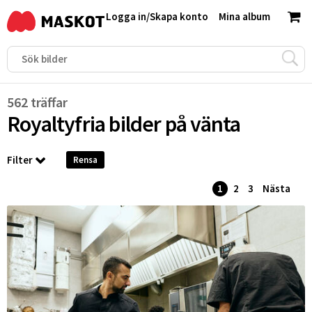
Logga in
/
Skapa konto
Mina album
562 träffar
Royaltyfria bilder på
vänta
Filter
Rensa
1
2
3
Nästa