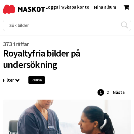
Logga in
/
Skapa konto
Mina album
373 träffar
Royaltyfria bilder på
undersökning
Filter
Rensa
1
2
Nästa