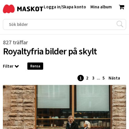
Logga in
/
Skapa konto
Mina album
827 träffar
Royaltyfria bilder på
skylt
Filter
Rensa
1
2
3
...
5
Nästa