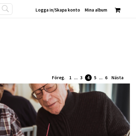
Logga in
/
Skapa konto
Mina album
Föreg.
1
...
3
4
5
...
6
Nästa