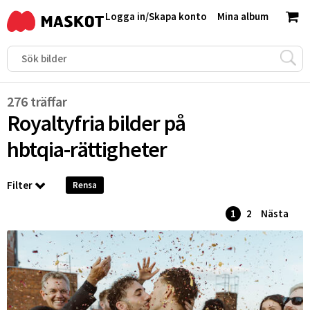
Logga in
/
Skapa konto
Mina album
276 träffar
Royaltyfria bilder på
hbtqia-rättigheter
Filter
Rensa
1
2
Nästa