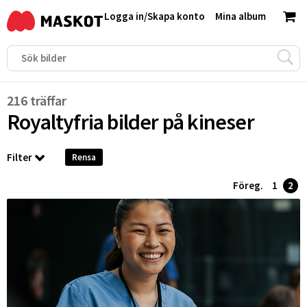
Logga in
/
Skapa konto
Mina album
216 träffar
Royaltyfria bilder på
kineser
Filter
Rensa
Föreg.
1
2