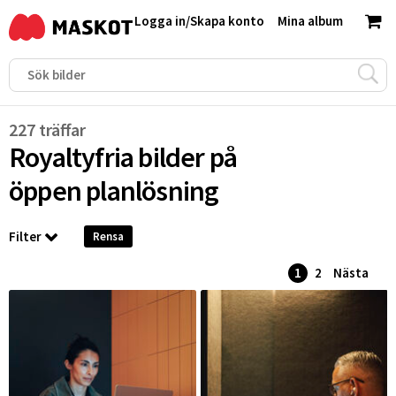
Logga in
/
Skapa konto
Mina album
227 träffar
Royaltyfria bilder på
öppen planlösning
Filter
Rensa
1
2
Nästa