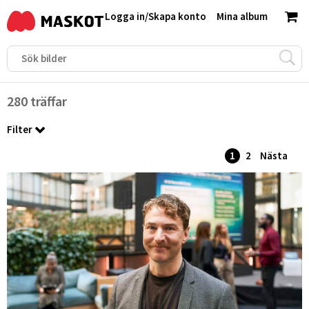
Logga in
/
Skapa konto
Mina album
280 träffar
Filter
1
2
Nästa