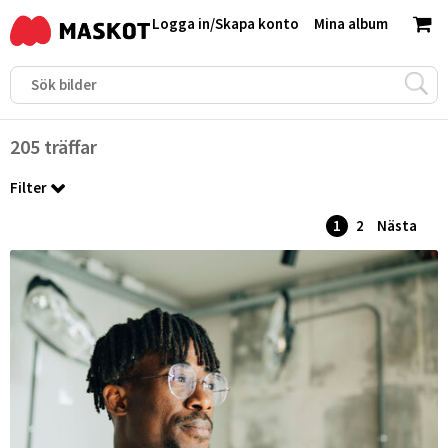
Logga in
/
Skapa konto
Mina album
205 träffar
Filter
1
2
Nästa