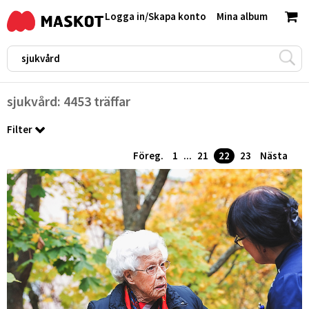
Logga in
/
Skapa konto
Mina album
sjukvård: 4453 träffar
Filter
Föreg.
1
...
21
22
23
Nästa