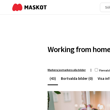
Working from home
Markera/avmarkera alla bilder
|
Flervals
(43)
Bortvalda bilder (0)
Visa in