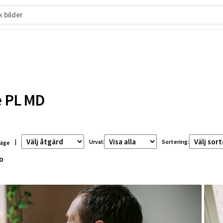
 PL MD
|
Urval:
Sortering:
läge
fo