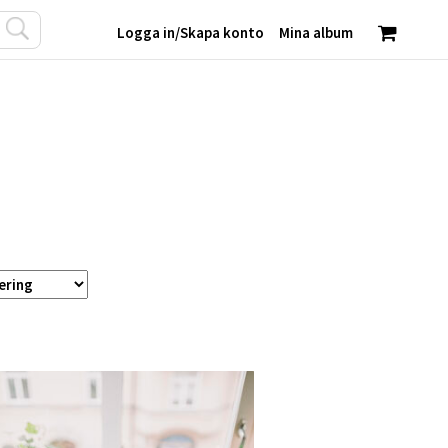
Logga in
/
Skapa konto
Mina album