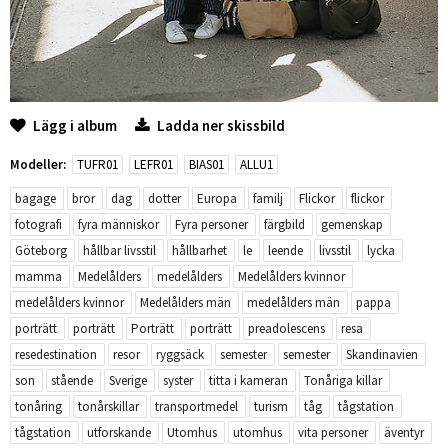
Lägg i album
Ladda ner skissbild
Modeller:
TUFR01
LEFR01
BIAS01
ALLU1
bagage
bror
dag
dotter
Europa
familj
Flickor
flickor
fotografi
fyra människor
Fyra personer
färgbild
gemenskap
Göteborg
hållbar livsstil
hållbarhet
le
leende
livsstil
lycka
mamma
Medelålders
medelålders
Medelålders kvinnor
medelålders kvinnor
Medelålders män
medelålders män
pappa
porträtt
porträtt
Porträtt
porträtt
preadolescens
resa
resedestination
resor
ryggsäck
semester
semester
Skandinavien
son
stående
Sverige
syster
titta i kameran
Tonåriga killar
tonåring
tonårskillar
transportmedel
turism
tåg
tågstation
tågstation
utforskande
Utomhus
utomhus
vita personer
äventyr