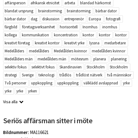
affärsperson
afrikansk etnicitet
arbeta
blandad härkomst
blandat ursprung
brainstorming
brainstorming
bärbar dator
bärbar dator
dag
diskussion
entreprenör
Europa
fotografi
färgbild
företagsverksamhet
horisontell
Inomhus
inomhus
kollega
kommunikation
koncentration
kontor
kontor
kontor
kreativt företag
kreativt kontor
kreativt yrke
lyssna
medarbetare
Medelålders
medelålders
Medelålders kvinnor
medelålders kvinnor
Medelålders män
medelålders män
mötesrum
planera
planering
selektiv fokus
selektivt fokus
Skandinavien
Stockholm
Stockholm
strategi
Sverige
teknologi
trådlös
trådlöst nätverk
två människor
Två personer
uppkoppling
uppkoppling
välklädd avslappnad
yrke
yrke
yrke
yrken
Visa alla
Seriös affärsman sitter i möte
Bildnummer:
MA116621