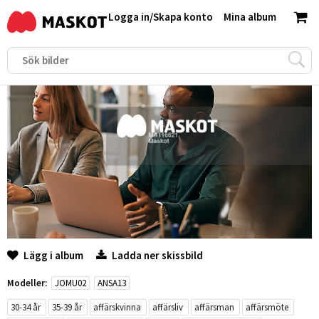
Logga in
/
Skapa konto
Mina album
Lägg i album
Ladda ner skissbild
Modeller:
JOMU02
ANSA13
30-34 år
35-39 år
affärskvinna
affärsliv
affärsman
affärsmöte