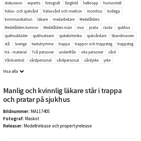
diskussion
expertis
fotografi
färgbild
helkropp
horisontell
hälso- och sjukvård
hälsovård och medicin
Inomhus
kollega
kommunikation
läkare
medarbetare
Medelålders
Medelålders kvinnor
Medelålders män
mur
prata
räcke
sjukhus
sjukhuskläder
sjukhusteam
sjuksköterska
sjukvårdare
Skandinavien
stå
Sverige
textutrymme
trappa
trappor och trappsteg
trappsteg
trä - material
Två personer
underifrån
vita personer
vård
Vårdcentral
vårdpersonal
vårdpersonal
vårdyrke
yrke
Visa alla
Manlig och kvinnlig läkare står i trappa
och pratar på sjukhus
Bildnummer:
MA117405
Fotograf:
Maskot
Releaser:
Modellrelease och propertyrelease