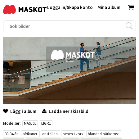
Logga in
/
Skapa konto
Mina album
Lägg i album
Ladda ner skissbild
Modeller:
MASJ05
LIGR1
30-34 år
afrikaner
anställda
benen i kors
blandad härkomst