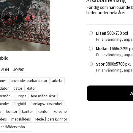
Årsabonnemang
För dig som har löpande 
bilder under hela året.
Liten
500x750 pxl
Fri användning, anpa
Mellan
1666x2499 px
Fri användning, anp
sbild
Stor
3800x5700 pxl
LAL04
JOIR01
Fri användning, anpa
aner
använder bärbar dator
arbeta
 dator
dator
dator
Lä
prenör
Europa
fem människor
hinder
färgbild
företagsverksamhet
a
kontor
kontor
kontor
koreaner
ders
medelålders
Medelålders kvinnor
edelålders män