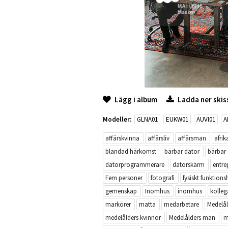
Lägg i album
Ladda ner skis
Modeller:
GLNA01
EUKW01
AUVI01
A
affärskvinna
affärsliv
affärsman
afrik
blandad härkomst
bärbar dator
bärbar
datorprogrammerare
datorskärm
entre
Fem personer
fotografi
fysiskt funktions
gemenskap
Inomhus
inomhus
kolleg
markörer
matta
medarbetare
Medelål
medelålders kvinnor
Medelålders män
m