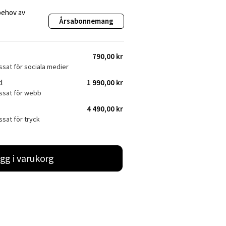
behov av
Årsabonnemang
790,00 kr
ssat för sociala medier
l
1 990,00 kr
assat för webb
4 490,00 kr
ssat för tryck
gg i varukorg