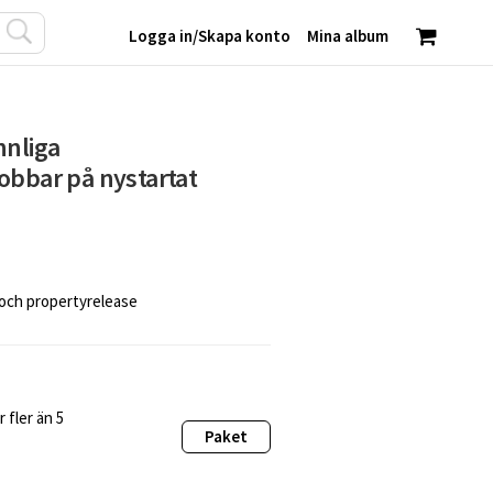
Logga in
/
Skapa konto
Mina album
nnliga
obbar på nystartat
 och propertyrelease
 fler än 5
Paket