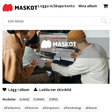
Logga in
/
Skapa konto
Mina album
Lägg i album
Ladda ner skissbild
Modeller:
GLNA01
EUKW01
JOIR01
affärskvinna
affärsman
affärsperson
affärsstrategi
afrikaner