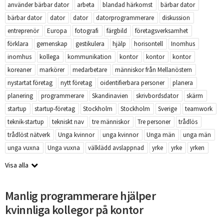
använder bärbar dator
arbeta
blandad härkomst
bärbar dator
bärbar dator
dator
dator
datorprogrammerare
diskussion
entreprenör
Europa
fotografi
färgbild
företagsverksamhet
förklara
gemenskap
gestikulera
hjälp
horisontell
Inomhus
inomhus
kollega
kommunikation
kontor
kontor
kontor
koreaner
markörer
medarbetare
människor från Mellanöstern
nystartat företag
nytt företag
oidentifierbara personer
planera
planering
programmerare
Skandinavien
skrivbordsdator
skärm
startup
startup-företag
Stockholm
Stockholm
Sverige
teamwork
teknik-startup
tekniskt nav
tre människor
Tre personer
trådlös
trådlöst nätverk
Unga kvinnor
unga kvinnor
Unga män
unga män
unga vuxna
Unga vuxna
välklädd avslappnad
yrke
yrke
yrken
Visa alla
Manlig programmerare hjälper
kvinnliga kollegor på kontor