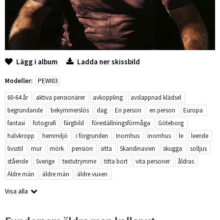
Lägg i album
Ladda ner skissbild
Modeller:
PEWI03
60-64 år
aktiva pensionärer
avkoppling
avslappnad klädsel
begrundande
bekymmerslös
dag
En person
en person
Europa
fantasi
fotografi
färgbild
föreställningsförmåga
Göteborg
halvkropp
hemmiljö
i förgrunden
Inomhus
inomhus
le
leende
livsstil
mur
mörk
pension
sitta
Skandinavien
skugga
solljus
stående
Sverige
textutrymme
titta bort
vita personer
åldras
Äldre män
äldre män
äldre vuxen
Visa alla