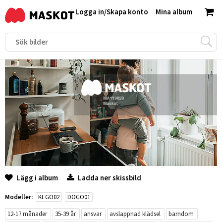
Logga in
/
Skapa konto
Mina album
Lägg i album
Ladda ner skissbild
Modeller:
KEGO02
DOGO01
12-17 månader
35-39 år
ansvar
avslappnad klädsel
barndom