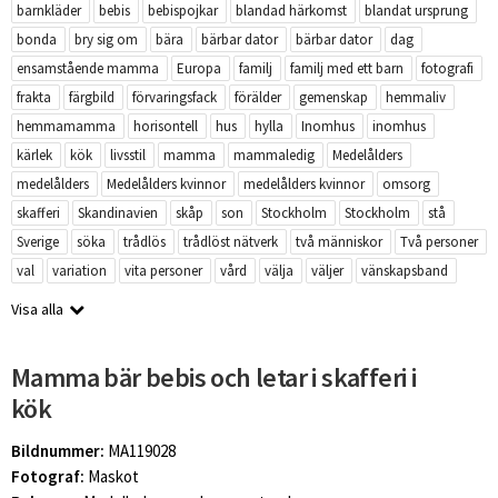
barnkläder
bebis
bebispojkar
blandad härkomst
blandat ursprung
bonda
bry sig om
bära
bärbar dator
bärbar dator
dag
ensamstående mamma
Europa
familj
familj med ett barn
fotografi
frakta
färgbild
förvaringsfack
förälder
gemenskap
hemmaliv
hemmamamma
horisontell
hus
hylla
Inomhus
inomhus
kärlek
kök
livsstil
mamma
mammaledig
Medelålders
medelålders
Medelålders kvinnor
medelålders kvinnor
omsorg
skafferi
Skandinavien
skåp
son
Stockholm
Stockholm
stå
Sverige
söka
trådlös
trådlöst nätverk
två människor
Två personer
val
variation
vita personer
vård
välja
väljer
vänskapsband
Visa alla
Mamma bär bebis och letar i skafferi i
kök
Bildnummer:
MA119028
Fotograf:
Maskot