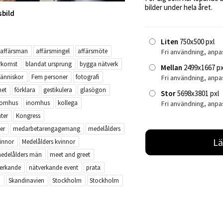
bilder under hela året.
sbild
Liten
750x500 pxl
affärsman
affärsmingel
affärsmöte
Fri användning, anpa
rkomst
blandat ursprung
bygga nätverk
Mellan
2499x1667 px
änniskor
Fem personer
fotografi
Fri användning, anp
het
förklara
gestikulera
glasögon
Stor
5698x3801 pxl
nomhus
inomhus
kollega
Fri användning, anpa
ter
Kongress
er
medarbetarengagemang
medelålders
Lä
innor
Medelålders kvinnor
edelålders män
meet and greet
erkande
nätverkande event
prata
m
Skandinavien
Stockholm
Stockholm