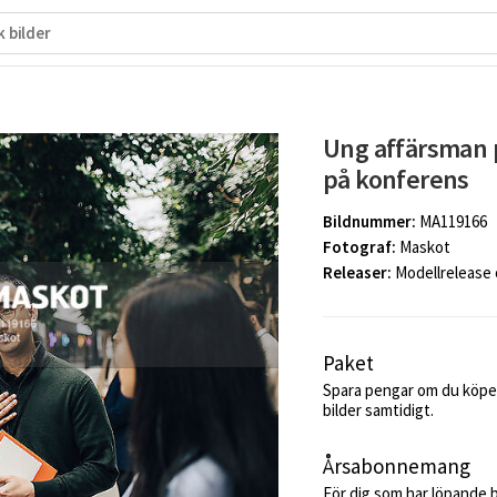
Ung affärsman 
på konferens
Bildnummer:
MA119166
Fotograf:
Maskot
Releaser:
Modellrelease
Paket
Spara pengar om du köper
bilder samtidigt.
Årsabonnemang
För dig som har löpande 