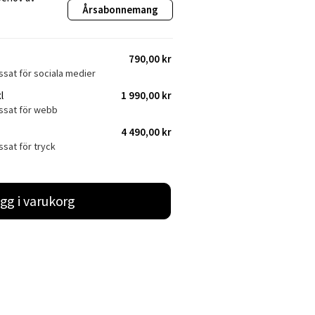
Årsabonnemang
790,00 kr
ssat för sociala medier
l
1 990,00 kr
assat för webb
4 490,00 kr
ssat för tryck
gg i varukorg