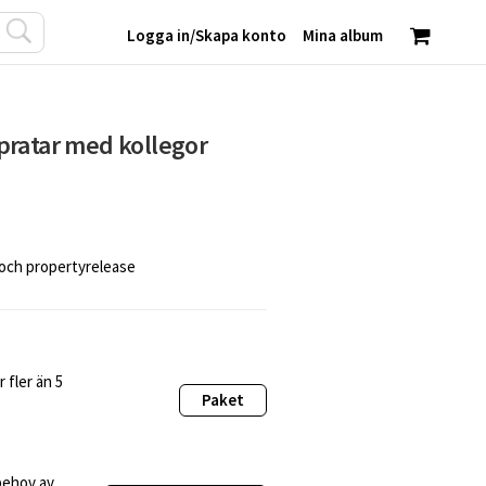
Logga in
/
Skapa konto
Mina album
pratar med kollegor
 och propertyrelease
 fler än 5
Paket
behov av