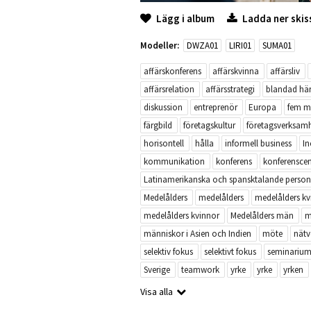
Lägg i album
Ladda ner skis
Modeller:
DWZA01
LIRI01
SUMA01
affärskonferens
affärskvinna
affärsliv
affärsrelation
affärsstrategi
blandad hä
diskussion
entreprenör
Europa
fem m
färgbild
företagskultur
företagsverksam
horisontell
hålla
informell business
I
kommunikation
konferens
konferenscen
Latinamerikanska och spansktalande person
Medelålders
medelålders
medelålders kv
medelålders kvinnor
Medelålders män
m
människor i Asien och Indien
möte
nätv
selektiv fokus
selektivt fokus
seminariu
Sverige
teamwork
yrke
yrke
yrken
Visa alla