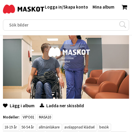
Logga in
/
Skapa konto
Mina album
Lägg i album
Ladda ner skissbild
Modeller:
VIPO01
MASA10
18-19 år
50-54 år
allmänläkare
avslappnad klädsel
besök