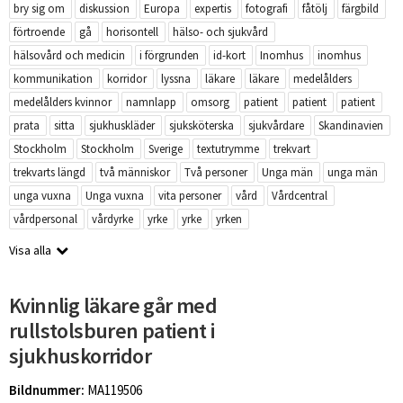
bry sig om
diskussion
Europa
expertis
fotografi
fåtölj
färgbild
förtroende
gå
horisontell
hälso- och sjukvård
hälsovård och medicin
i förgrunden
id-kort
Inomhus
inomhus
kommunikation
korridor
lyssna
läkare
läkare
medelålders
medelålders kvinnor
namnlapp
omsorg
patient
patient
patient
prata
sitta
sjukhuskläder
sjuksköterska
sjukvårdare
Skandinavien
Stockholm
Stockholm
Sverige
textutrymme
trekvart
trekvarts längd
två människor
Två personer
Unga män
unga män
unga vuxna
Unga vuxna
vita personer
vård
Vårdcentral
vårdpersonal
vårdyrke
yrke
yrke
yrken
Visa alla
Kvinnlig läkare går med
rullstolsburen patient i
sjukhuskorridor
Bildnummer:
MA119506