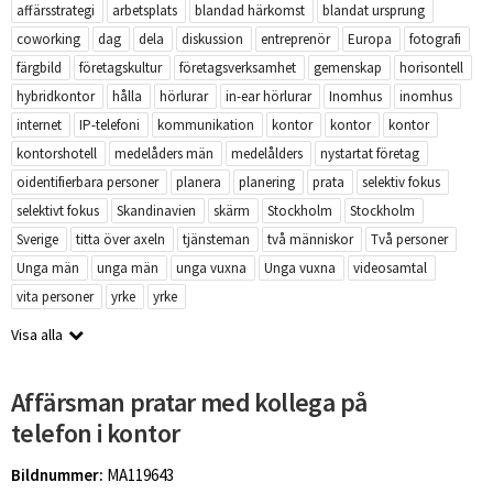
affärsstrategi
arbetsplats
blandad härkomst
blandat ursprung
coworking
dag
dela
diskussion
entreprenör
Europa
fotografi
färgbild
företagskultur
företagsverksamhet
gemenskap
horisontell
hybridkontor
hålla
hörlurar
in-ear hörlurar
Inomhus
inomhus
internet
IP-telefoni
kommunikation
kontor
kontor
kontor
kontorshotell
medelåders män
medelålders
nystartat företag
oidentifierbara personer
planera
planering
prata
selektiv fokus
selektivt fokus
Skandinavien
skärm
Stockholm
Stockholm
Sverige
titta över axeln
tjänsteman
två människor
Två personer
Unga män
unga män
unga vuxna
Unga vuxna
videosamtal
vita personer
yrke
yrke
Visa alla
Affärsman pratar med kollega på
telefon i kontor
Bildnummer:
MA119643