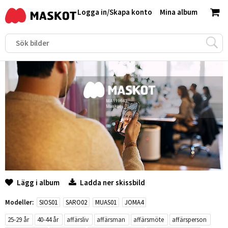
Logga in
/
Skapa konto
Mina album
Lägg i album
Ladda ner skissbild
Modeller:
SIOS01
SARO02
MUAS01
JOMA4
25-29 år
40-44 år
affärsliv
affärsman
affärsmöte
affärsperson