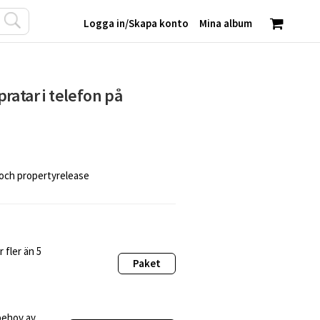
Logga in
/
Skapa konto
Mina album
ratar i telefon på
 och propertyrelease
 fler än 5
Paket
behov av