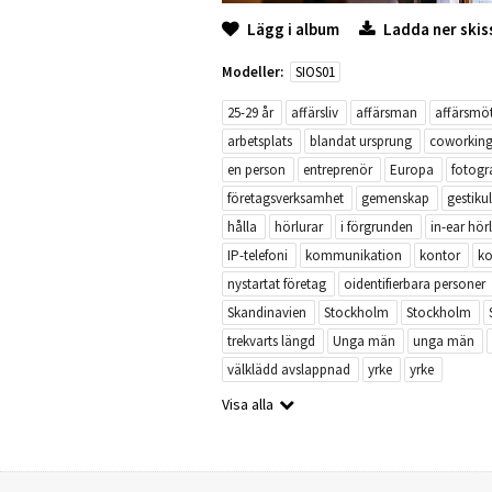
Lägg i album
Ladda ner skis
Modeller:
SIOS01
25-29 år
affärsliv
affärsman
affärsmö
arbetsplats
blandat ursprung
coworkin
en person
entreprenör
Europa
fotogra
företagsverksamhet
gemenskap
gestiku
hålla
hörlurar
i förgrunden
in-ear hör
IP-telefoni
kommunikation
kontor
ko
nystartat företag
oidentifierbara personer
Skandinavien
Stockholm
Stockholm
trekvarts längd
Unga män
unga män
välklädd avslappnad
yrke
yrke
Visa alla