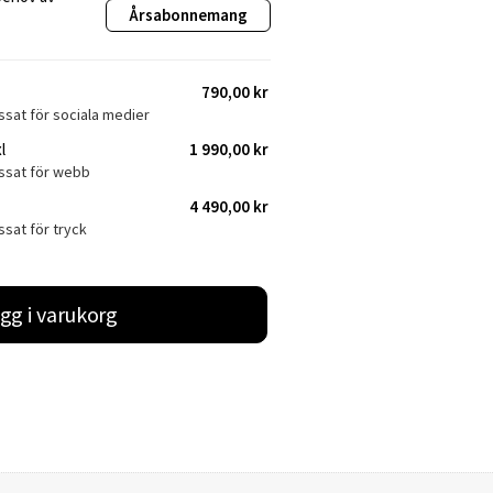
Årsabonnemang
790,00 kr
ssat för sociala medier
l
1 990,00 kr
assat för webb
4 490,00 kr
ssat för tryck
gg i varukorg