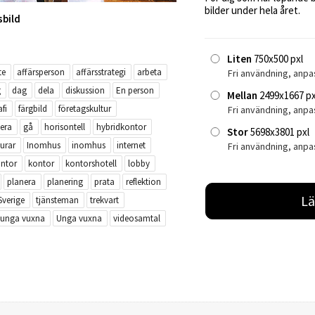
bilder under hela året.
sbild
Liten
750x500 pxl
te
affärsperson
affärsstrategi
arbeta
Fri användning, anpa
g
dag
dela
diskussion
En person
Mellan
2499x1667 px
fi
färgbild
företagskultur
Fri användning, anp
lera
gå
horisontell
hybridkontor
Stor
5698x3801 pxl
lurar
Inomhus
inomhus
internet
Fri användning, anpa
ntor
kontor
kontorshotell
lobby
planera
planering
prata
reflektion
Lä
Sverige
tjänsteman
trekvart
unga vuxna
Unga vuxna
videosamtal