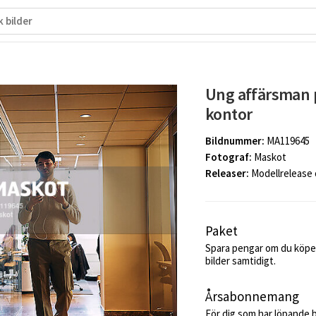
Ung affärsman p
kontor
Bildnummer:
MA119645
Fotograf:
Maskot
Releaser:
Modellrelease
Paket
Spara pengar om du köper
bilder samtidigt.
Årsabonnemang
För dig som har löpande 