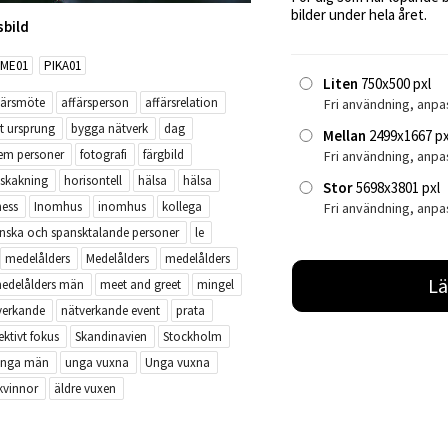
bilder under hela året.
sbild
ME01
PIKA01
Liten
750x500 pxl
färsmöte
affärsperson
affärsrelation
Fri användning, anpa
t ursprung
bygga nätverk
dag
Mellan
2499x1667 px
em personer
fotografi
färgbild
Fri användning, anp
skakning
horisontell
hälsa
hälsa
Stor
5698x3801 pxl
ness
Inomhus
inomhus
kollega
Fri användning, anpa
nska och spansktalande personer
le
medelålders
Medelålders
medelålders
Lä
edelålders män
meet and greet
mingel
verkande
nätverkande event
prata
ektivt fokus
Skandinavien
Stockholm
nga män
unga vuxna
Unga vuxna
kvinnor
äldre vuxen