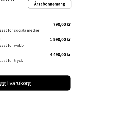
Årsabonnemang
790,00 kr
ssat för sociala medier
l
1 990,00 kr
assat för webb
4 490,00 kr
ssat för tryck
gg i varukorg