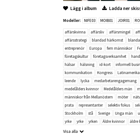
Lägg i album
Ladda ner skis
Modeller:
NIFE03
MOIB01
JOIR01
RO
affärskvinna
affärsliv
affärsmingel
af
affärsstrategi
blandad härkomst
blanda
entreprenör
Europa
fem människor
F
företagskultur
företagsverksamhet
hand
hälsar
hälsning
id-kort
informell busi
kommunikation
Kongress
Latinamerika
leende
lycka
medarbetarengagemang
medelålders kvinnor
Medelålders män
m
människor från Mellanöstern
möter
nät
prata
representanter
selektiv fokus
sel
Stockholm
stå
Sverige
Unga män
u
yrke
yrke
yrken
Äldre kvinnor
äldre 
Visa alla