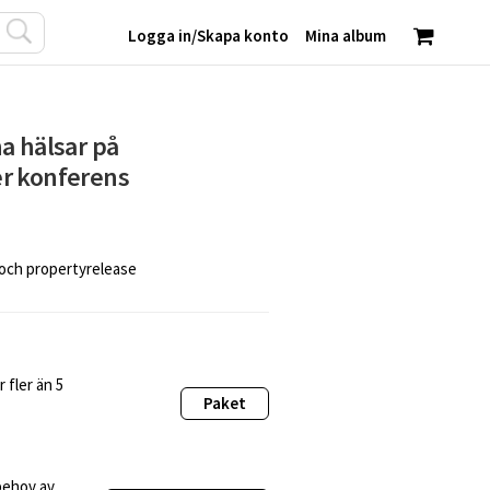
Logga in
/
Skapa konto
Mina album
a hälsar på
r konferens
 och propertyrelease
 fler än 5
Paket
behov av