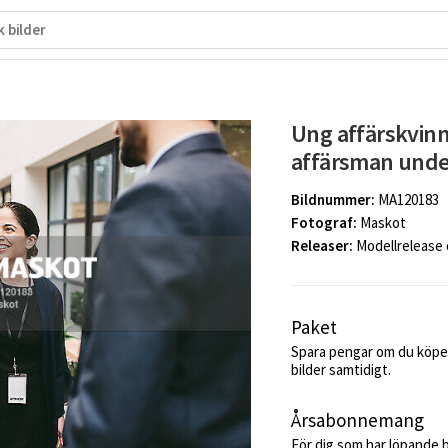
Ung affärskvinn
affärsman unde
Bildnummer:
MA120183
Fotograf:
Maskot
Releaser:
Modellrelease
Paket
Spara pengar om du köper
bilder samtidigt.
Årsabonnemang
För dig som har löpande 