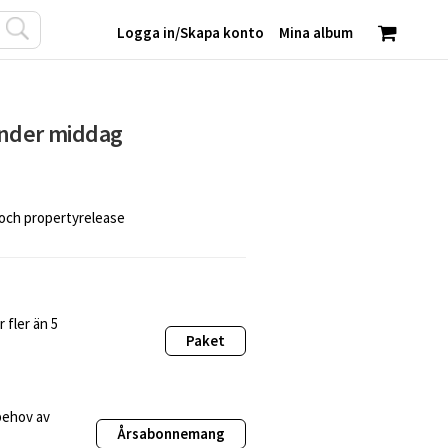
Logga in
/
Skapa konto
Mina album
under middag
 och propertyrelease
 fler än 5
Paket
behov av
Årsabonnemang