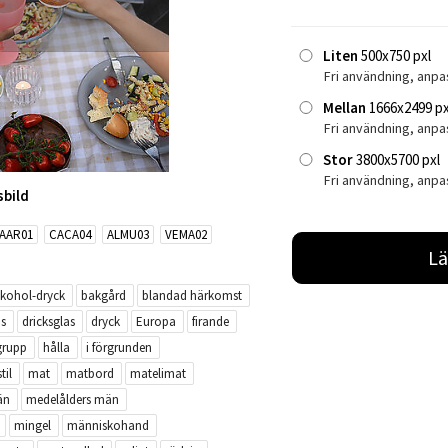
Liten
500x750 pxl
Fri användning, anpa
Mellan
1666x2499 px
Fri användning, anp
Stor
3800x5700 pxl
Fri användning, anpa
sbild
AAR01
CACA04
ALMU03
VEMA02
Lä
lkohol-dryck
bakgård
blandad härkomst
as
dricksglas
dryck
Europa
firande
grupp
hålla
i förgrunden
til
mat
matbord
matelimat
än
medelålders män
mingel
människohand