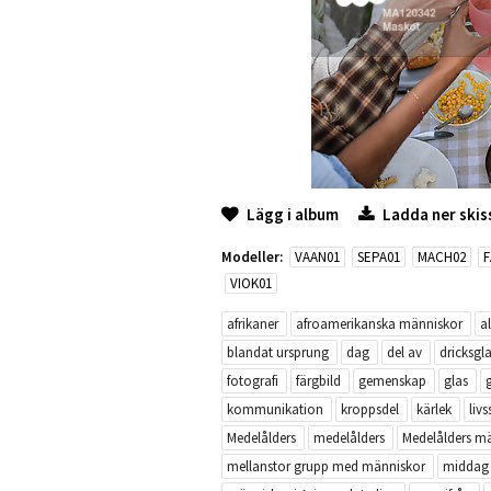
Lägg i album
Ladda ner skis
Modeller:
VAAN01
SEPA01
MACH02
F
VIOK01
afrikaner
afroamerikanska människor
a
blandat ursprung
dag
del av
dricksgl
fotografi
färgbild
gemenskap
glas
kommunikation
kroppsdel
kärlek
livss
Medelålders
medelålders
Medelålders m
mellanstor grupp med människor
middag