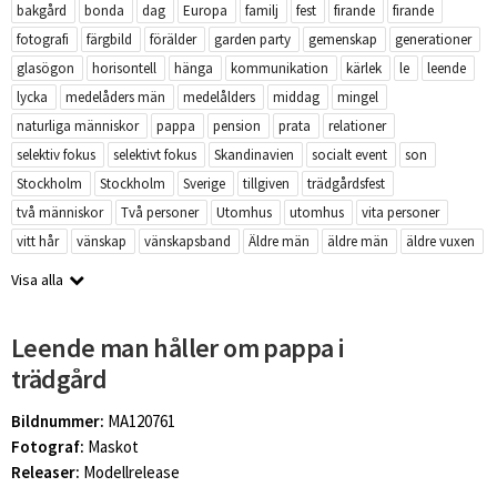
bakgård
bonda
dag
Europa
familj
fest
firande
firande
fotografi
färgbild
förälder
garden party
gemenskap
generationer
glasögon
horisontell
hänga
kommunikation
kärlek
le
leende
lycka
medelåders män
medelålders
middag
mingel
naturliga människor
pappa
pension
prata
relationer
selektiv fokus
selektivt fokus
Skandinavien
socialt event
son
Stockholm
Stockholm
Sverige
tillgiven
trädgårdsfest
två människor
Två personer
Utomhus
utomhus
vita personer
vitt hår
vänskap
vänskapsband
Äldre män
äldre män
äldre vuxen
Visa alla
Leende man håller om pappa i
trädgård
Bildnummer:
MA120761
Fotograf:
Maskot
Releaser:
Modellrelease