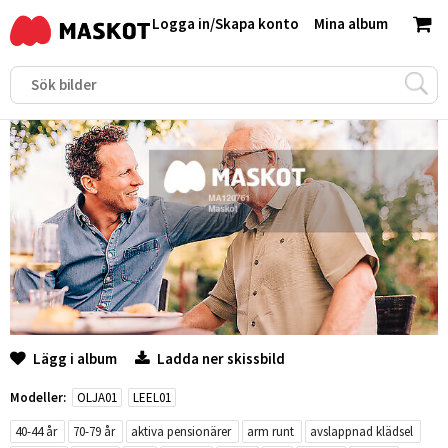
Logga in
/
Skapa konto
Mina album
Lägg i album
Ladda ner skissbild
Modeller:
OLJA01
LEEL01
40-44 år
70-79 år
aktiva pensionärer
arm runt
avslappnad klädsel