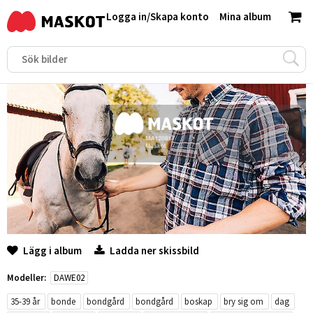
Logga in
/
Skapa konto
Mina album
Lägg i album
Ladda ner skissbild
Modeller:
DAWE02
35-39 år
bonde
bondgård
bondgård
boskap
bry sig om
dag