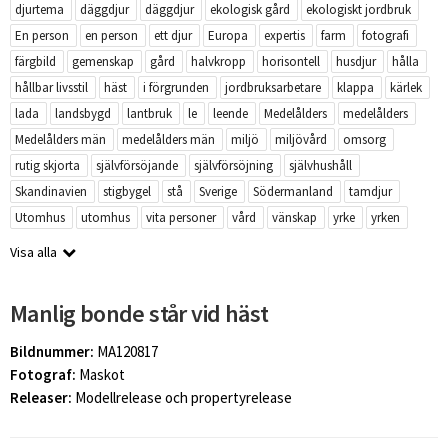
djurtema
däggdjur
däggdjur
ekologisk gård
ekologiskt jordbruk
En person
en person
ett djur
Europa
expertis
farm
fotografi
färgbild
gemenskap
gård
halvkropp
horisontell
husdjur
hålla
hållbar livsstil
häst
i förgrunden
jordbruksarbetare
klappa
kärlek
lada
landsbygd
lantbruk
le
leende
Medelålders
medelålders
Medelålders män
medelålders män
miljö
miljövård
omsorg
rutig skjorta
självförsöjande
självförsöjning
självhushåll
Skandinavien
stigbygel
stå
Sverige
Södermanland
tamdjur
Utomhus
utomhus
vita personer
vård
vänskap
yrke
yrken
Visa alla
Manlig bonde står vid häst
Bildnummer:
MA120817
Fotograf:
Maskot
Releaser:
Modellrelease och propertyrelease