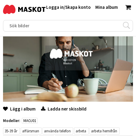
Logga in
/
Skapa konto
Mina album
Lägg i album
Ladda ner skissbild
Modeller:
MAOJ01
35-39 år
affärsman
använda telefon
arbeta
arbeta hemifrån