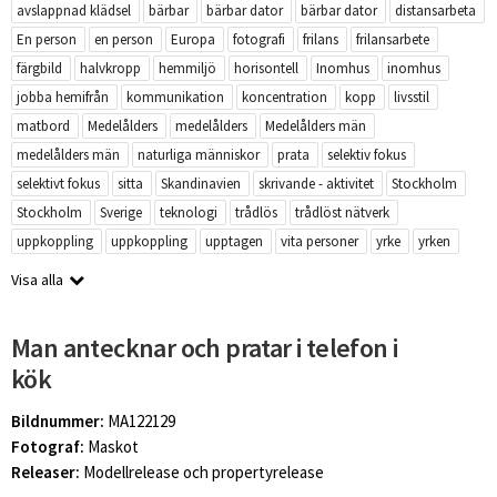
avslappnad klädsel
bärbar
bärbar dator
bärbar dator
distansarbeta
En person
en person
Europa
fotografi
frilans
frilansarbete
färgbild
halvkropp
hemmiljö
horisontell
Inomhus
inomhus
jobba hemifrån
kommunikation
koncentration
kopp
livsstil
matbord
Medelålders
medelålders
Medelålders män
medelålders män
naturliga människor
prata
selektiv fokus
selektivt fokus
sitta
Skandinavien
skrivande - aktivitet
Stockholm
Stockholm
Sverige
teknologi
trådlös
trådlöst nätverk
uppkoppling
uppkoppling
upptagen
vita personer
yrke
yrken
Visa alla
Man antecknar och pratar i telefon i
kök
Bildnummer:
MA122129
Fotograf:
Maskot
Releaser:
Modellrelease och propertyrelease