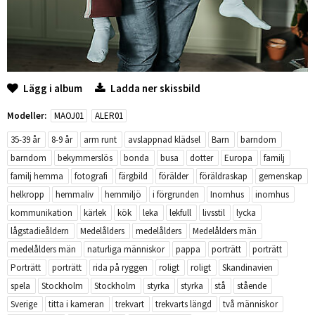
Lägg i album
Ladda ner skissbild
Modeller:
MAOJ01
ALER01
35-39 år
8-9 år
arm runt
avslappnad klädsel
Barn
barndom
barndom
bekymmerslös
bonda
busa
dotter
Europa
familj
familj hemma
fotografi
färgbild
förälder
föräldraskap
gemenskap
helkropp
hemmaliv
hemmiljö
i förgrunden
Inomhus
inomhus
kommunikation
kärlek
kök
leka
lekfull
livsstil
lycka
lågstadieåldern
Medelålders
medelålders
Medelålders män
medelålders män
naturliga människor
pappa
porträtt
porträtt
Porträtt
porträtt
rida på ryggen
roligt
roligt
Skandinavien
spela
Stockholm
Stockholm
styrka
styrka
stå
stående
Sverige
titta i kameran
trekvart
trekvarts längd
två människor