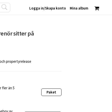
Logga in
/
Skapa konto
Mina album
enör sitter på
 och propertyrelease
 fler än 5
Paket
behov av