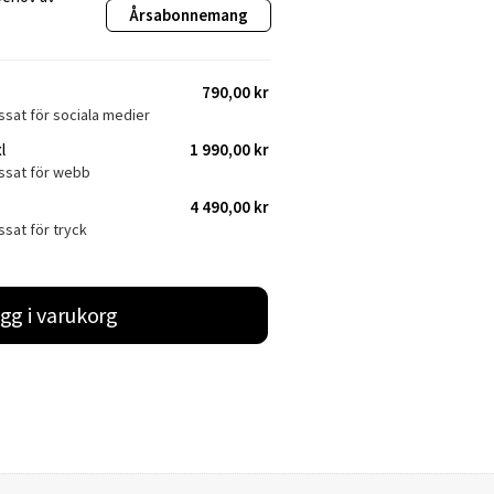
Årsabonnemang
790,00 kr
ssat för sociala medier
l
1 990,00 kr
assat för webb
4 490,00 kr
ssat för tryck
gg i varukorg