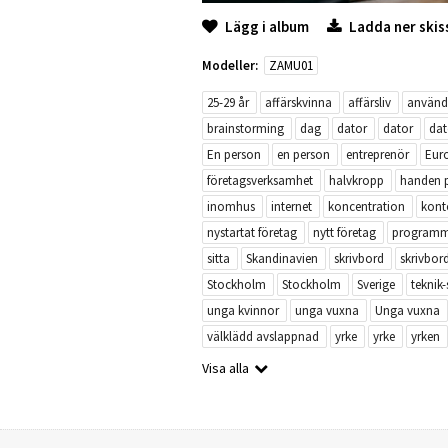
Lägg i album
Ladda ner skis
Modeller:
ZAMU01
25-29 år
affärskvinna
affärsliv
använd
brainstorming
dag
dator
dator
da
En person
en person
entreprenör
Eur
företagsverksamhet
halvkropp
handen 
inomhus
internet
koncentration
kont
nystartat företag
nytt företag
programm
sitta
Skandinavien
skrivbord
skrivbor
Stockholm
Stockholm
Sverige
teknik-
unga kvinnor
unga vuxna
Unga vuxna
välklädd avslappnad
yrke
yrke
yrken
Visa alla