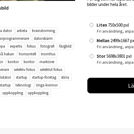
bilder under hela året.
sbild
Liten
750x500 pxl
a dator
arbeta
brainstorming
Fri användning, anpa
torprogrammerare
datorskärm
Mellan
2499x1667 px
opa
expertis
fokus
fotografi
färgbild
Fri användning, anp
på hakan
horisontell
Inomhus
Stor
5698x3801 pxl
or
kontor
kontor
markörer
Fri användning, anpa
erare
selektiv fokus
selektivt fokus
dsdator
startup
startup-företag
stirra
Lä
startup
teknologi
Unga kvinnor
uppkoppling
uppkoppling