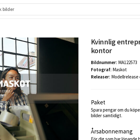
Kvinnlig entrepr
kontor
Bildnummer:
MA122573
Fotograf:
Maskot
Releaser:
Modellrelease
Paket
Spara pengar om du köper
bilder samtidigt.
Årsabonnemang
För dig som har löpande 