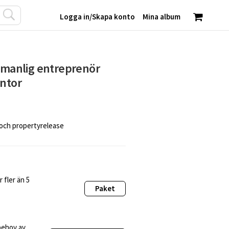
Logga in
/
Skapa konto
Mina album
d manlig entreprenör
ontor
 och propertyrelease
 fler än 5
Paket
behov av