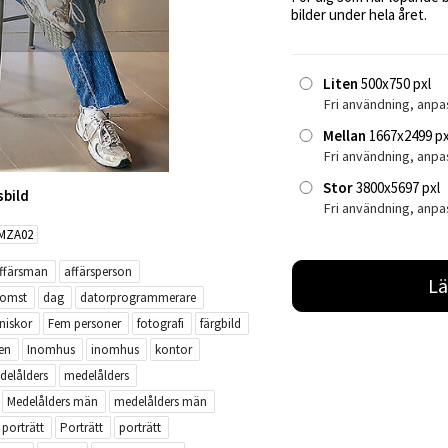
bilder under hela året.
Liten
500x750 pxl
Fri användning, anpa
Mellan
1667x2499 px
Fri användning, anp
Stor
3800x5697 pxl
sbild
Fri användning, anpa
MZA02
ffärsman
affärsperson
Lä
komst
dag
datorprogrammerare
niskor
Fem personer
fotografi
färgbild
en
Inomhus
inomhus
kontor
delålders
medelålders
Medelålders män
medelålders män
porträtt
Porträtt
porträtt