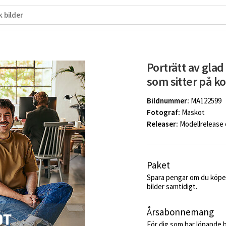
Porträtt av gla
som sitter på k
Bildnummer:
MA122599
Fotograf:
Maskot
Releaser:
Modellrelease
Paket
Spara pengar om du köper
bilder samtidigt.
Årsabonnemang
För dig som har löpande 