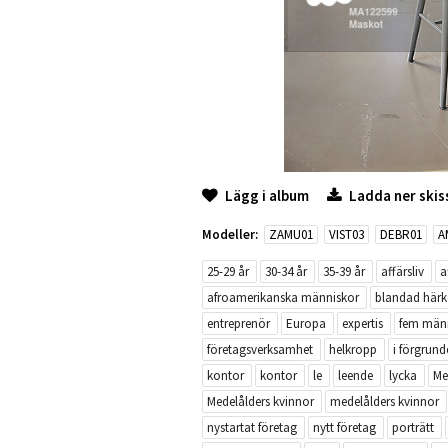
Lägg i album
Ladda ner skis
Modeller:
ZAMU01
VIST03
DEBR01
A
25-29 år
30-34 år
35-39 år
affärsliv
a
afroamerikanska människor
blandad här
entreprenör
Europa
expertis
fem män
företagsverksamhet
helkropp
i förgrund
kontor
kontor
le
leende
lycka
Me
Medelålders kvinnor
medelålders kvinnor
nystartat företag
nytt företag
porträtt