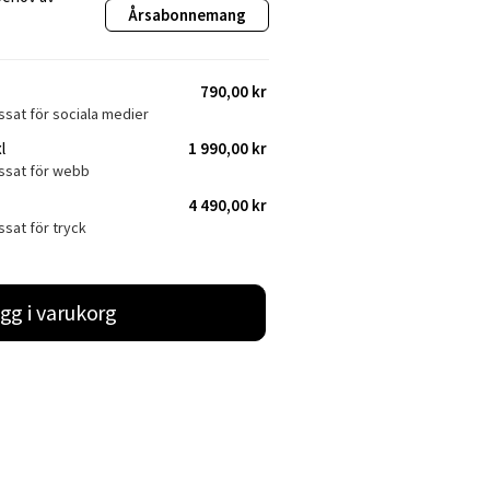
Årsabonnemang
790,00 kr
ssat för sociala medier
l
1 990,00 kr
assat för webb
4 490,00 kr
ssat för tryck
gg i varukorg