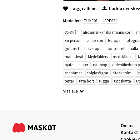
Lägg i album
Ladda ner skis
Modeller:
TUME01
JAPE02
30-34 år
afroamerikanska människor
ar
En person
en person
Europa
fotograf
gourmet
halvkropp
horisontell
hålla
matfestival
Medelålders
medelålders
M
njuta
njuter
njutning
oidentifierbara 
snabbmat
solglasögon
Stockholm
S
testar
titta bort
tugga
uppskatta
U
Visa alla
Om oss
Kontakt
Cookie- o