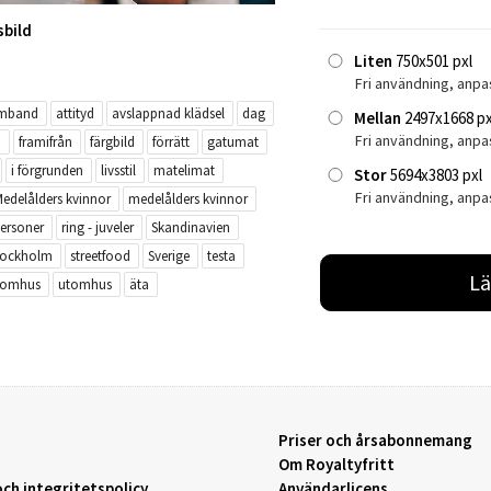
sbild
Liten
750x501 pxl
Fri användning, anpa
mband
attityd
avslappnad klädsel
dag
Mellan
2497x1668 px
Fri användning, anp
i
framifrån
färgbild
förrätt
gatumat
i förgrunden
livsstil
matelimat
Stor
5694x3803 pxl
Fri användning, anpa
edelålders kvinnor
medelålders kvinnor
personer
ring - juveler
Skandinavien
tockholm
streetfood
Sverige
testa
Lä
tomhus
utomhus
äta
Priser och årsabonnemang
Om Royaltyfritt
ch integritetspolicy
Användarlicens