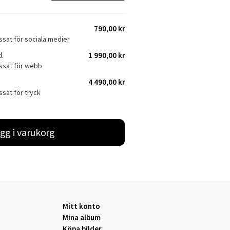
790,00 kr
ssat för sociala medier
l
1 990,00 kr
assat för webb
4 490,00 kr
ssat för tryck
gg i varukorg
Mitt konto
Mina album
Köpa bilder