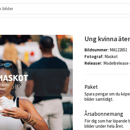
Ung kvinna äter
Bildnummer:
MA122651
Fotograf:
Maskot
Releaser:
Modellrelease
Paket
Spara pengar om du köper
bilder samtidigt.
Årsabonnemang
För dig som har löpande 
bilder under hela året.