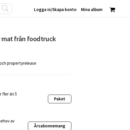
Logga in
/
Skapa konto
Mina album
 mat från foodtruck
 och propertyrelease
 fler än 5
Paket
behov av
Årsabonnemang