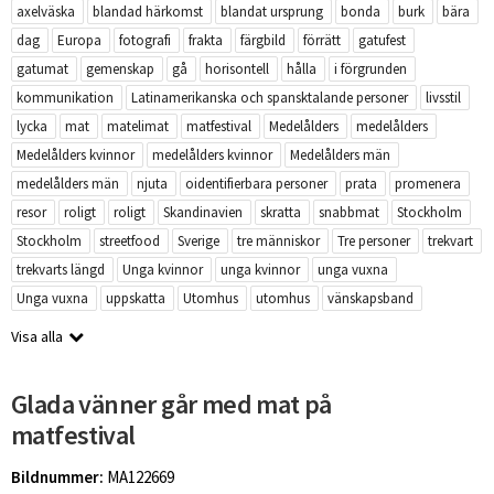
axelväska
blandad härkomst
blandat ursprung
bonda
burk
bära
dag
Europa
fotografi
frakta
färgbild
förrätt
gatufest
gatumat
gemenskap
gå
horisontell
hålla
i förgrunden
kommunikation
Latinamerikanska och spansktalande personer
livsstil
lycka
mat
matelimat
matfestival
Medelålders
medelålders
Medelålders kvinnor
medelålders kvinnor
Medelålders män
medelålders män
njuta
oidentifierbara personer
prata
promenera
resor
roligt
roligt
Skandinavien
skratta
snabbmat
Stockholm
Stockholm
streetfood
Sverige
tre människor
Tre personer
trekvart
trekvarts längd
Unga kvinnor
unga kvinnor
unga vuxna
Unga vuxna
uppskatta
Utomhus
utomhus
vänskapsband
Visa alla
Glada vänner går med mat på
matfestival
Bildnummer:
MA122669