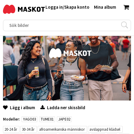
Logga in
/
Skapa konto
Mina album
Lägg i album
Ladda ner skissbild
Modeller:
YAGO03
TUME01
JAPE02
20-24 år
30-34 år
afroamerikanska människor
avslappnad klädsel