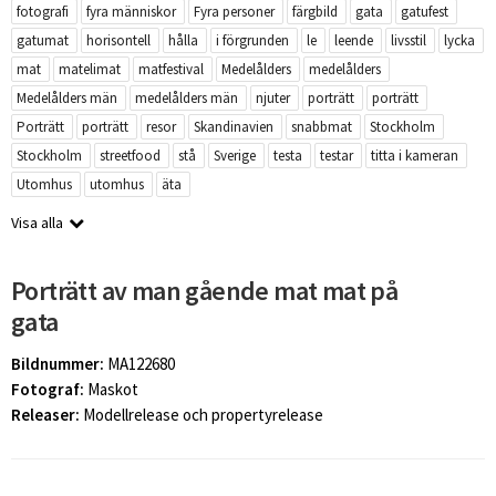
fotografi
fyra människor
Fyra personer
färgbild
gata
gatufest
gatumat
horisontell
hålla
i förgrunden
le
leende
livsstil
lycka
mat
matelimat
matfestival
Medelålders
medelålders
Medelålders män
medelålders män
njuter
porträtt
porträtt
Porträtt
porträtt
resor
Skandinavien
snabbmat
Stockholm
Stockholm
streetfood
stå
Sverige
testa
testar
titta i kameran
Utomhus
utomhus
äta
Visa alla
Porträtt av man gående mat mat på
gata
Bildnummer:
MA122680
Fotograf:
Maskot
Releaser:
Modellrelease och propertyrelease