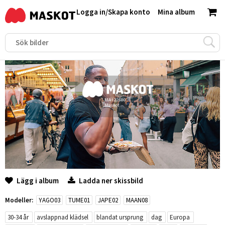
Logga in
/
Skapa konto
Mina album
Lägg i album
Ladda ner skissbild
Modeller:
YAGO03
TUME01
JAPE02
MAAN08
30-34 år
avslappnad klädsel
blandat ursprung
dag
Europa