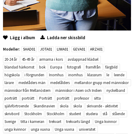
Lägg i album
Ladda ner skissbild
Modeller:
SHAD01
JOTA01
LIWA01
GEVA01
ARZA01
20-24 år
45-49 år
armarna i kors
avslappnad klädsel
blandad härkomst
bok
Europa
fotografi
framifrån
färgbild
högskola
i förgrunden
Inomhus
inomhus
klassrum
le
leende
lärare
medelåders män
medelålders
mellanstor grupp med människor
människor från Mellanöstern
människor i Asien och Indien
nyckelband
porträtt
porträtt
Porträtt
porträtt
professor
sitta
självförtroende
Skandinavien
skola
skola
skrivande - aktivitet
skrivbord
Stockholm
Stockholm
student
studera
stå
stående
Sverige
titta i kameran
trekvart
trekvarts längd
Unga kvinnor
unga kvinnor
unga vuxna
Unga vuxna
universitet