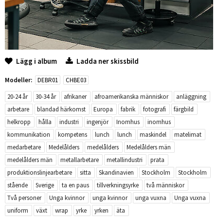
Lägg i album
Ladda ner skissbild
Modeller:
DEBR01
CHBE03
20-24 år
30-34 år
afrikaner
afroamerikanska människor
anläggning
arbetare
blandad härkomst
Europa
fabrik
fotografi
färgbild
helkropp
hålla
industri
ingenjör
Inomhus
inomhus
kommunikation
kompetens
lunch
lunch
maskindel
matelimat
medarbetare
Medelålders
medelålders
Medelålders män
medelålders män
metallarbetare
metallindustri
prata
produktionslinjearbetare
sitta
Skandinavien
Stockholm
Stockholm
stående
Sverige
ta en paus
tillverkningsyrke
två människor
Två personer
Unga kvinnor
unga kvinnor
unga vuxna
Unga vuxna
uniform
växt
wrap
yrke
yrken
äta