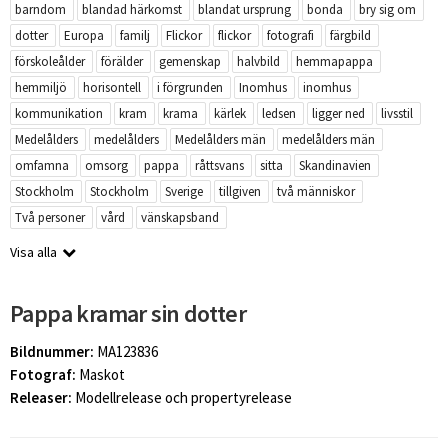
barndom
blandad härkomst
blandat ursprung
bonda
bry sig om
dotter
Europa
familj
Flickor
flickor
fotografi
färgbild
förskoleålder
förälder
gemenskap
halvbild
hemmapappa
hemmiljö
horisontell
i förgrunden
Inomhus
inomhus
kommunikation
kram
krama
kärlek
ledsen
ligger ned
livsstil
Medelålders
medelålders
Medelålders män
medelålders män
omfamna
omsorg
pappa
råttsvans
sitta
Skandinavien
Stockholm
Stockholm
Sverige
tillgiven
två människor
Två personer
vård
vänskapsband
Visa alla
Pappa kramar sin dotter
Bildnummer:
MA123836
Fotograf:
Maskot
Releaser:
Modellrelease och propertyrelease