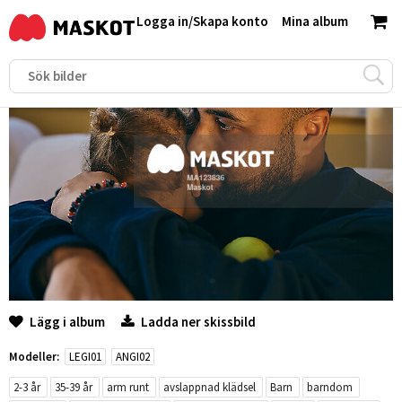
Logga in
/
Skapa konto
Mina album
Lägg i album
Ladda ner skissbild
Modeller:
LEGI01
ANGI02
2-3 år
35-39 år
arm runt
avslappnad klädsel
Barn
barndom