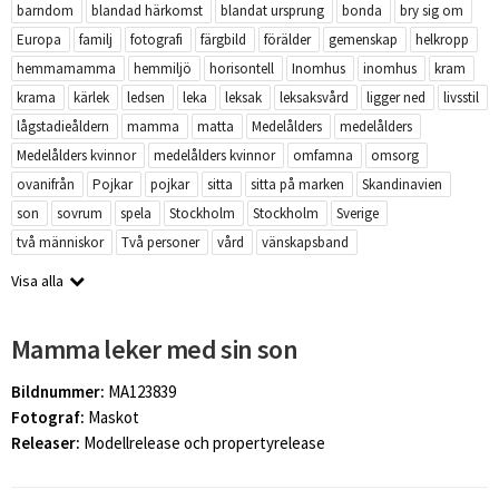
barndom
blandad härkomst
blandat ursprung
bonda
bry sig om
Europa
familj
fotografi
färgbild
förälder
gemenskap
helkropp
hemmamamma
hemmiljö
horisontell
Inomhus
inomhus
kram
krama
kärlek
ledsen
leka
leksak
leksaksvård
ligger ned
livsstil
lågstadieåldern
mamma
matta
Medelålders
medelålders
Medelålders kvinnor
medelålders kvinnor
omfamna
omsorg
ovanifrån
Pojkar
pojkar
sitta
sitta på marken
Skandinavien
son
sovrum
spela
Stockholm
Stockholm
Sverige
två människor
Två personer
vård
vänskapsband
Visa alla
Mamma leker med sin son
Bildnummer:
MA123839
Fotograf:
Maskot
Releaser:
Modellrelease och propertyrelease