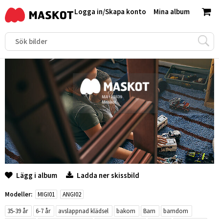
Logga in
/
Skapa konto
Mina album
Lägg i album
Ladda ner skissbild
Modeller:
MIGI01
ANGI02
35-39 år
6-7 år
avslappnad klädsel
bakom
Barn
barndom