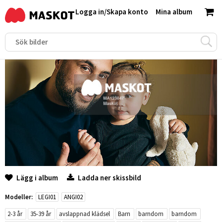
Logga in
/
Skapa konto
Mina album
Lägg i album
Ladda ner skissbild
Modeller:
LEGI01
ANGI02
2-3 år
35-39 år
avslappnad klädsel
Barn
barndom
barndom