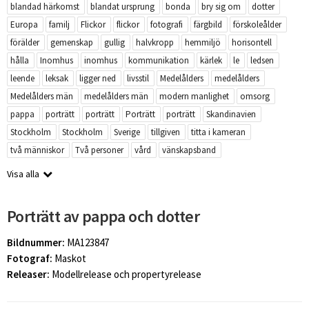
blandad härkomst
blandat ursprung
bonda
bry sig om
dotter
Europa
familj
Flickor
flickor
fotografi
färgbild
förskoleålder
förälder
gemenskap
gullig
halvkropp
hemmiljö
horisontell
hålla
Inomhus
inomhus
kommunikation
kärlek
le
ledsen
leende
leksak
ligger ned
livsstil
Medelålders
medelålders
Medelålders män
medelålders män
modern manlighet
omsorg
pappa
porträtt
porträtt
Porträtt
porträtt
Skandinavien
Stockholm
Stockholm
Sverige
tillgiven
titta i kameran
två människor
Två personer
vård
vänskapsband
Visa alla
Porträtt av pappa och dotter
Bildnummer:
MA123847
Fotograf:
Maskot
Releaser:
Modellrelease och propertyrelease