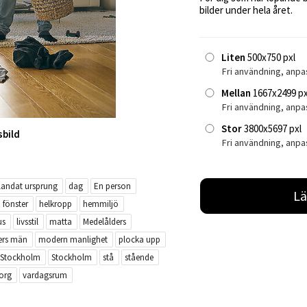
bilder under hela året.
Liten
500x750 pxl
Fri användning, anpa
Mellan
1667x2499 px
Fri användning, anp
Stor
3800x5697 pxl
sbild
Fri användning, anpa
landat ursprung
dag
En person
Lä
fönster
helkropp
hemmiljö
us
livsstil
matta
Medelålders
ers män
modern manlighet
plocka upp
Stockholm
Stockholm
stå
stående
korg
vardagsrum