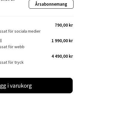
Årsabonnemang
790,00 kr
ssat för sociala medier
l
1 990,00 kr
assat för webb
4 490,00 kr
ssat för tryck
gg i varukorg