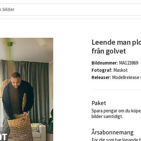
Leende man plo
från golvet
Bildnummer:
MA123869
Fotograf:
Maskot
Releaser:
Modellrelease
Paket
Spara pengar om du köper
bilder samtidigt.
Årsabonnemang
För dig som har löpande 