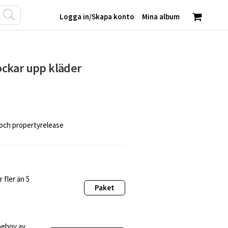
Logga in
/
Skapa konto
Mina album
ckar upp kläder
 och propertyrelease
 fler än 5
Paket
behov av