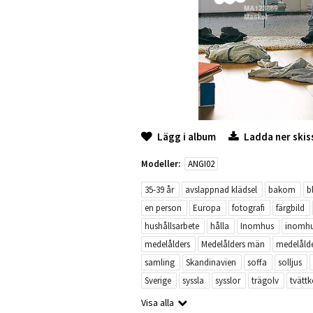
Lägg i album
Ladda ner skis
Modeller:
ANGI02
35-39 år
avslappnad klädsel
bakom
b
en person
Europa
fotografi
färgbild
hushållsarbete
hålla
Inomhus
inomh
medelålders
Medelålders män
medelåld
samling
Skandinavien
soffa
solljus
Sverige
syssla
sysslor
trägolv
tvätt
Visa alla