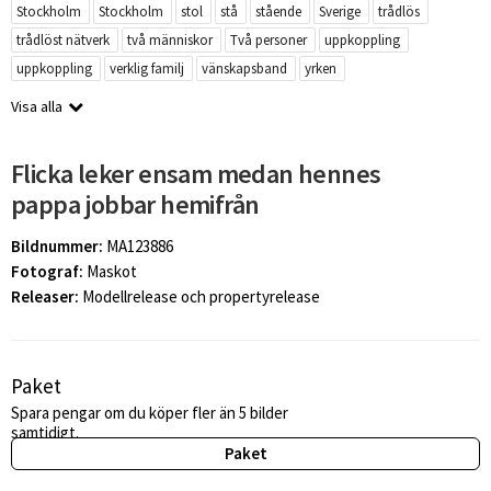
Stockholm
Stockholm
stol
stå
stående
Sverige
trådlös
trådlöst nätverk
två människor
Två personer
uppkoppling
uppkoppling
verklig familj
vänskapsband
yrken
Visa alla
Flicka leker ensam medan hennes
pappa jobbar hemifrån
Bildnummer:
MA123886
Fotograf:
Maskot
Releaser:
Modellrelease och propertyrelease
Paket
Spara pengar om du köper fler än 5 bilder
samtidigt.
Paket