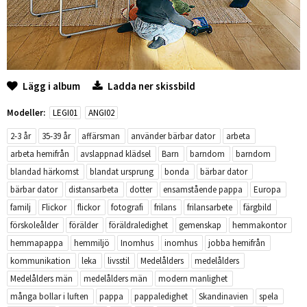
Lägg i album
Ladda ner skissbild
Modeller:
LEGI01
ANGI02
2-3 år
35-39 år
affärsman
använder bärbar dator
arbeta
arbeta hemifrån
avslappnad klädsel
Barn
barndom
barndom
blandad härkomst
blandat ursprung
bonda
bärbar dator
bärbar dator
distansarbeta
dotter
ensamstående pappa
Europa
familj
Flickor
flickor
fotografi
frilans
frilansarbete
färgbild
förskoleålder
förälder
föräldraledighet
gemenskap
hemmakontor
hemmapappa
hemmiljö
Inomhus
inomhus
jobba hemifrån
kommunikation
leka
livsstil
Medelålders
medelålders
Medelålders män
medelålders män
modern manlighet
många bollar i luften
pappa
pappaledighet
Skandinavien
spela