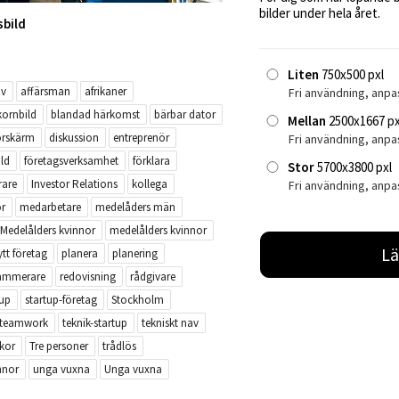
bilder under hela året.
sbild
Liten
750x500 pxl
iv
affärsman
afrikaner
Fri användning, anpa
 kornbild
blandad härkomst
bärbar dator
Mellan
2500x1667 px
orskärm
diskussion
entreprenör
Fri användning, anp
ild
företagsverksamhet
förklara
Stor
5700x3800 pxl
rare
Investor Relations
kollega
Fri användning, anpa
r
medarbetare
medelåders män
Medelålders kvinnor
medelålders kvinnor
Lä
ytt företag
planera
planering
ammerare
redovisning
rådgivare
tup
startup-företag
Stockholm
teamwork
teknik-startup
tekniskt nav
kor
Tre personer
trådlös
nnor
unga vuxna
Unga vuxna