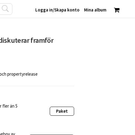
Logga in
/
Skapa konto
Mina album
diskuterar framför
 och propertyrelease
 fler än 5
Paket
behov av