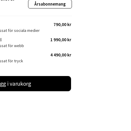
Årsabonnemang
790,00 kr
ssat för sociala medier
l
1 990,00 kr
assat för webb
4 490,00 kr
ssat för tryck
gg i varukorg