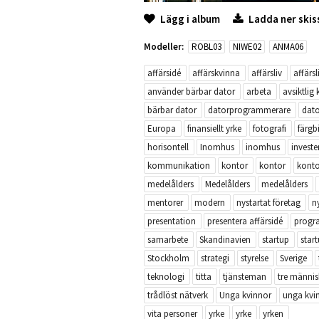
Lägg i album
Ladda ner skis
Modeller:
ROBL03
NIWE02
ANMA06
affärsidé
affärskvinna
affärsliv
affärsl
använder bärbar dator
arbeta
avsiktlig
bärbar dator
datorprogrammerare
dat
Europa
finansiellt yrke
fotografi
färgb
horisontell
Inomhus
inomhus
investe
kommunikation
kontor
kontor
konto
medelålders
Medelålders
medelålders
mentorer
modern
nystartat företag
n
presentation
presentera affärsidé
progr
samarbete
Skandinavien
startup
star
Stockholm
strategi
styrelse
Sverige
teknologi
titta
tjänsteman
tre männis
trådlöst nätverk
Unga kvinnor
unga kvi
vita personer
yrke
yrke
yrken