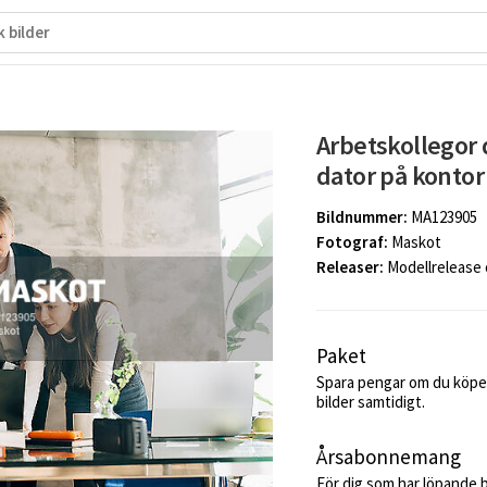
Arbetskollegor 
dator på kontor
Bildnummer:
MA123905
Fotograf:
Maskot
Releaser:
Modellrelease
Paket
Spara pengar om du köper
bilder samtidigt.
Årsabonnemang
För dig som har löpande 