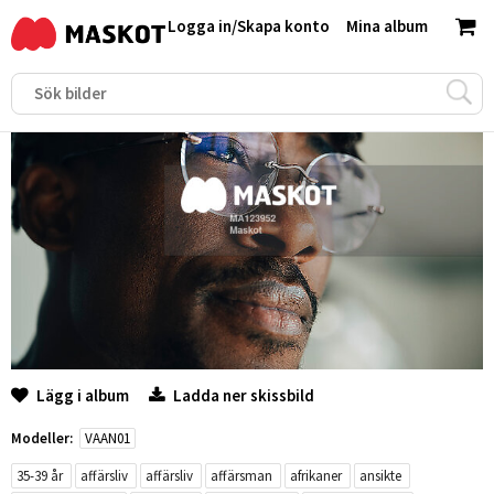
Logga in
/
Skapa konto
Mina album
Lägg i album
Ladda ner skissbild
Modeller:
VAAN01
35-39 år
affärsliv
affärsliv
affärsman
afrikaner
ansikte