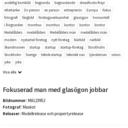
avsiktlig kornbild
begrunda
begrundande
dreadlocks-frisyr
eftertanke
En person
en person
entreprenör
Europa
fokus
fotografi
färgbild
företagsverksamhet
glasögon
horisontell
i förgrunden
Inomhus
inomhus
kontor
kontor
kontor
Medelålders
medelålders
Medelålders män
medelålders män
modern
nystartat företag
nytt företag
Närbild
närbild
Skandinavien
startup
startup
startup-företag
Stockholm
Stockholm
Sverige
teknik-startup
tekniskt nav
tjänsteman
vision
yrke
yrke
Visa alla
Fokuserad man med glasögon jobbar
Bildnummer:
MA123952
Fotograf:
Maskot
Releaser:
Modellrelease och propertyrelease