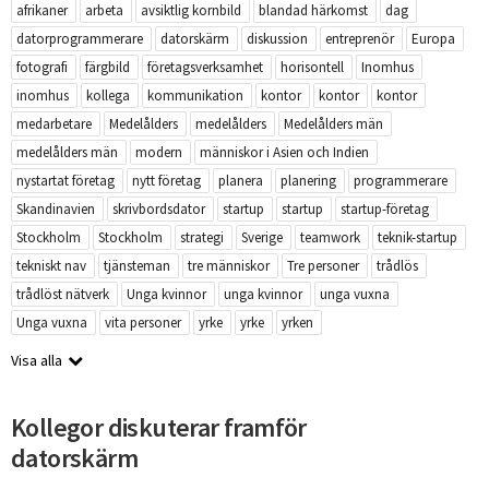
afrikaner
arbeta
avsiktlig kornbild
blandad härkomst
dag
datorprogrammerare
datorskärm
diskussion
entreprenör
Europa
fotografi
färgbild
företagsverksamhet
horisontell
Inomhus
inomhus
kollega
kommunikation
kontor
kontor
kontor
medarbetare
Medelålders
medelålders
Medelålders män
medelålders män
modern
människor i Asien och Indien
nystartat företag
nytt företag
planera
planering
programmerare
Skandinavien
skrivbordsdator
startup
startup
startup-företag
Stockholm
Stockholm
strategi
Sverige
teamwork
teknik-startup
tekniskt nav
tjänsteman
tre människor
Tre personer
trådlös
trådlöst nätverk
Unga kvinnor
unga kvinnor
unga vuxna
Unga vuxna
vita personer
yrke
yrke
yrken
Visa alla
Kollegor diskuterar framför
datorskärm