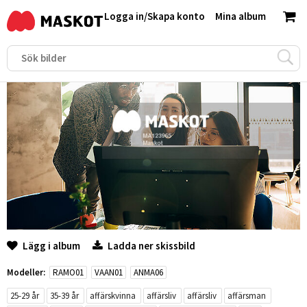
Logga in
/
Skapa konto
Mina album
Lägg i album
Ladda ner skissbild
Modeller:
RAMO01
VAAN01
ANMA06
25-29 år
35-39 år
affärskvinna
affärsliv
affärsliv
affärsman