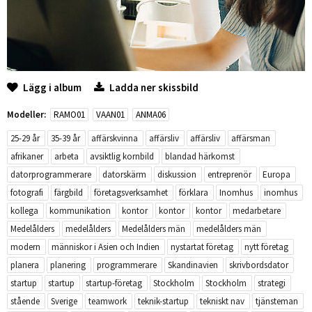
Lägg i album
Ladda ner skissbild
Modeller:
RAMO01
VAAN01
ANMA06
25-29 år
35-39 år
affärskvinna
affärsliv
affärsliv
affärsman
afrikaner
arbeta
avsiktlig kornbild
blandad härkomst
datorprogrammerare
datorskärm
diskussion
entreprenör
Europa
fotografi
färgbild
företagsverksamhet
förklara
Inomhus
inomhus
kollega
kommunikation
kontor
kontor
kontor
medarbetare
Medelålders
medelålders
Medelålders män
medelålders män
modern
människor i Asien och Indien
nystartat företag
nytt företag
planera
planering
programmerare
Skandinavien
skrivbordsdator
startup
startup
startup-företag
Stockholm
Stockholm
strategi
stående
Sverige
teamwork
teknik-startup
tekniskt nav
tjänsteman