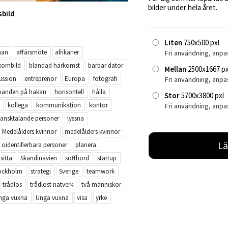
bilder under hela året.
sbild
Liten
750x500 pxl
man
affärsmöte
afrikaner
Fri användning, anpa
 kornbild
blandad härkomst
bärbar dator
Mellan
2500x1667 px
ussion
entreprenör
Europa
fotografi
Fri användning, anp
handen på hakan
horisontell
hålla
Stor
5700x3800 pxl
kollega
kommunikation
kontor
Fri användning, anpa
ansktalande personer
lyssna
Medelålders kvinnor
medelålders kvinnor
Lä
oidentifierbara personer
planera
sitta
Skandinavien
soffbord
startup
ockholm
strategi
Sverige
teamwork
trådlös
trådlöst nätverk
två människor
nga vuxna
Unga vuxna
visa
yrke