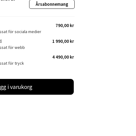
Årsabonnemang
790,00 kr
ssat för sociala medier
l
1 990,00 kr
assat för webb
4 490,00 kr
ssat för tryck
gg i varukorg