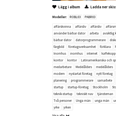
Lägg i album
Ladda ner skis
Modeller:
ROBL03
PABR03
affärskvinna
affärsliv
affärsliv
affärs
använder bärbar dator
arbeta
avsiktlig
bärbar dator
datorprogrammerare
disk
färgbild
företagsverksamhet
förklara
Inomhus
inomhus
internet
kaffekopp
kontor
kontor
Latinamerikanska och sp
medarbetare
Medelålders
medelålders
modern
nystartat företag
nytt företag
planering
programmerare
samarbete
startup
startup-företag
Stockholm
St
teknik-startup
tekniskt nav
tjänsteman
Två personer
Unga män
unga män
u
yrke
yrken
Visa alla