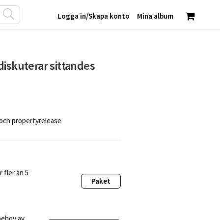
Logga in
/
Skapa konto
Mina album
diskuterar sittandes
 och propertyrelease
 fler än 5
Paket
behov av