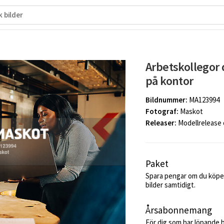
Arbetskollegor 
på kontor
Bildnummer:
MA123994
Fotograf:
Maskot
Releaser:
Modellrelease
Paket
Spara pengar om du köper
bilder samtidigt.
Årsabonnemang
För dig som har löpande 